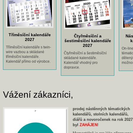
Tříměsíční kalendáře
Čtyřměsíční a
Nás
2027
šestiměsíční kalendáře
k
2027
Tříměsíční kalendáře s twin-
On-lin
wire vazbou a skládané
Čtyřměsíční a šestiměsíční
témati
tříměsíční kalendáře.
skládané kalendáře.
dělenýc
Kalendář přímo od výrobce.
Kalendář vhodný pro
možnos
dopravce.
Vážení zákazníci,
prodej nástěnných tématických
kalendářů, stolních kalendářů,
diářů a novoročenek na rok 2027
byl
ZAHÁJEN
!