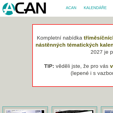
ACAN
KALENDÁŘE
Kompletní nabídka
tříměsíční
nástěnných tématických kale
2027 je p
TIP:
věděli jste, že pro vás
v
(lepené i s vazb