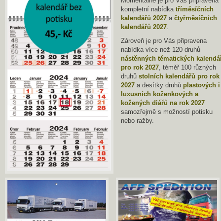
Momentálně je pro Vás připravena
kompletní nabídka
tříměsíčních
kalendářů 2027
a
čtyřměsíčních
kalendářů 2027
.
Zároveň je pro Vás připravena
nabídka více než 120 druhů
nástěnných tématických kalendá
pro rok 2027
, téměř 100 různých
druhů
stolních kalendářů pro rok
2027
a desítky druhů
plastových i
luxusních koženkových a
kožených diářů na rok 2027
samozřejmě s možností potisku
nebo ražby.